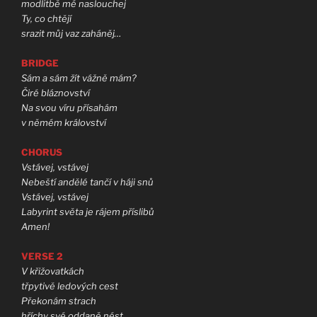
modlitbě mé naslouchej
Ty, co chtějí
srazit můj vaz zaháněj…
BRIDGE
Sám a sám žít vážně mám?
Čiré bláznovství
Na svou víru přísahám
v němém království
CHORUS
Vstávej, vstávej
Nebeští andělé tančí v háji snů
Vstávej, vstávej
Labyrint světa je rájem příslibů
Amen!
VERSE 2
V křižovatkách
třpytivě ledových cest
Překonám strach
hříchy své oddaně nést