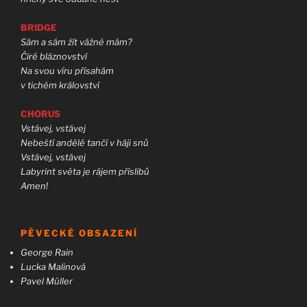
BRIDGE
Sám a sám žít vážně mám?
Čiré bláznovství
Na svou víru přísahám
v tichém království
CHORUS
Vstávej, vstávej
Nebeští andělé tančí v háji snů
Vstávej, vstávej
Labyrint světa je rájem příslibů
Amen!
PĚVECKÉ OBSAZENÍ
George Rain
Lucka Malinová
Pavel Müller