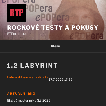
Přejít
k
obsahu
webu
ROCKOVÉ TESTY A POKUSY
RTPprofi s.r.o.
Menu
1.2 LABYRINT
Datum aktualizace podkladů:
27.7.2026 17:35
AKTUÁLNÍ MIX
Bigboš master mix z 3.3.2025