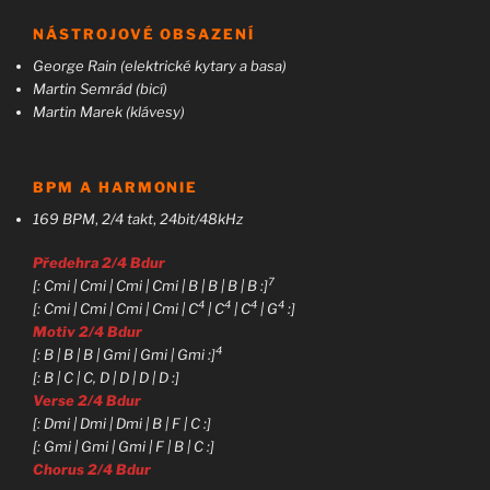
NÁSTROJOVÉ OBSAZENÍ
George Rain (elektrické kytary a basa)
Martin Semrád (bicí)
Martin Marek (klávesy)
BPM A HARMONIE
169 BPM
,
2/4 takt
,
24bit/48kHz
Předehra 2/4 Bdur
7
[: Cmi | Cmi | Cmi | Cmi | B | B | B | B :]
4
4
4
4
[: Cmi | Cmi | Cmi | Cmi | C
| C
| C
| G
:]
Motiv 2/4 Bdur
4
[: B | B | B | Gmi | Gmi | Gmi :]
[: B | C | C, D | D | D | D :]
Verse 2/4 Bdur
[: Dmi | Dmi | Dmi | B | F | C :]
[: Gmi | Gmi | Gmi | F | B | C :]
Chorus 2/4 Bdur